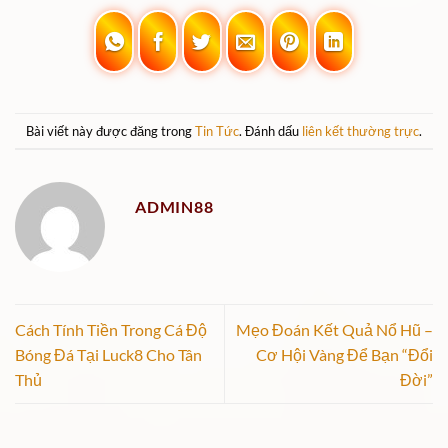
Bài viết này được đăng trong
Tin Tức
. Đánh dấu
liên kết thường trực
.
ADMIN88
Cách Tính Tiền Trong Cá Độ
Mẹo Đoán Kết Quả Nổ Hũ –
Bóng Đá Tại Luck8 Cho Tân
Cơ Hội Vàng Để Bạn “Đổi
Thủ
Đời”