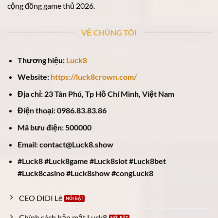
cộng đồng game thủ 2026.
VỀ CHÚNG TÔI
Thương hiệu:
Luck8
Website:
https://luck8crown.com/
Địa chỉ: 23 Tân Phú, Tp Hồ Chí Minh, Việt Nam
Điện thoại: 0986.83.83.86
Mã bưu điện: 500000
Email:
contact@Luck8.show
#Luck8 #Luck8game #Luck8slot #Luck8bet
#Luck8casino #Luck8show #congLuck8
CEO DIDI Lê
Chính sách bảo mật Luck8