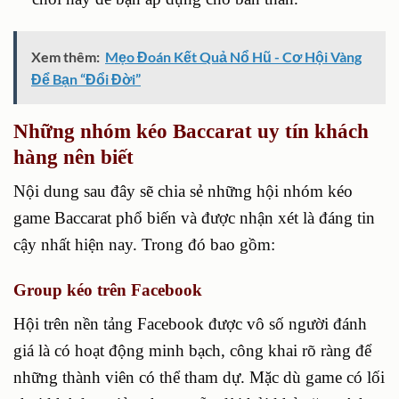
Xem thêm:
Mẹo Đoán Kết Quả Nổ Hũ - Cơ Hội Vàng
Để Bạn “Đổi Đời”
Những nhóm kéo Baccarat uy tín khách
hàng nên biết
Nội dung sau đây sẽ chia sẻ những hội nhóm kéo
game Baccarat phổ biến và được nhận xét là đáng tin
cậy nhất hiện nay. Trong đó bao gồm:
Group kéo trên Facebook
Hội trên nền tảng Facebook được vô số người đánh
giá là có hoạt động minh bạch, công khai rõ ràng để
những thành viên có thể tham dự. Mặc dù game có lối