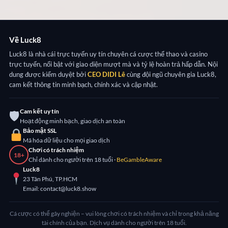
Về Luck8
Luck8 là nhà cái trực tuyến uy tín chuyên cá cược thể thao và casino
trực tuyến, nổi bật với giao diện mượt mà và tỷ lệ hoàn trả hấp dẫn. Nội
dung được kiểm duyệt bởi
CEO DIDI Lê
cùng đội ngũ chuyên gia Luck8,
cam kết thông tin minh bạch, chính xác và cập nhật.
Cam kết uy tín
🛡
Hoạt động minh bạch, giao dịch an toàn
Bảo mật SSL
Mã hóa dữ liệu cho mọi giao dịch
Chơi có trách nhiệm
18+
Chỉ dành cho người trên 18 tuổi ·
BeGambleAware
Luck8
23 Tân Phú, TP.HCM
Email:
contact@luck8.show
Cá cược có thể gây nghiện – vui lòng chơi có trách nhiệm và chỉ trong khả năng
tài chính của bạn. Dịch vụ dành cho người trên 18 tuổi.