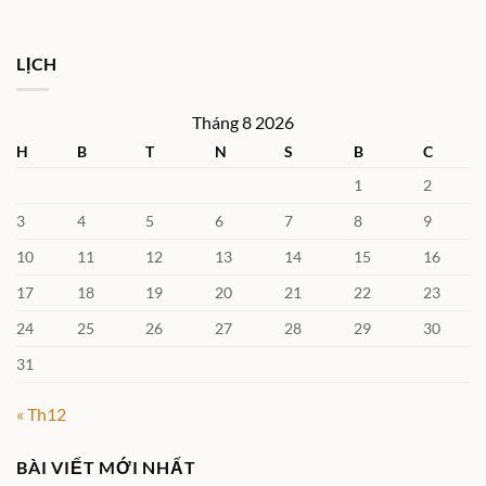
LỊCH
Tháng 8 2026
H
B
T
N
S
B
C
1
2
3
4
5
6
7
8
9
10
11
12
13
14
15
16
17
18
19
20
21
22
23
24
25
26
27
28
29
30
31
« Th12
BÀI VIẾT MỚI NHẤT