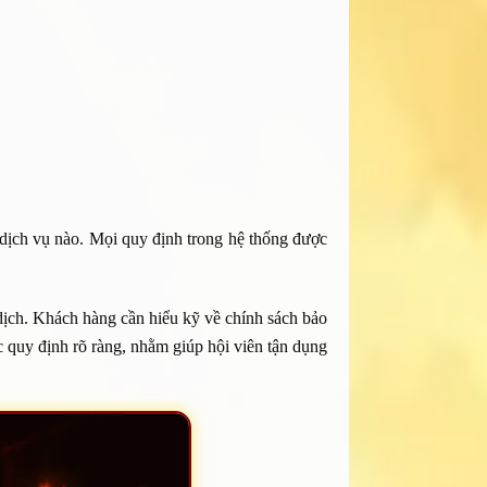
 dịch vụ nào. Mọi quy định trong hệ thống được
 dịch. Khách hàng cần hiểu kỹ về chính sách bảo
 quy định rõ ràng, nhằm giúp hội viên tận dụng