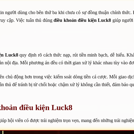
tin người dùng cho bên thứ ba khi chưa có sự đồng thuận chính thức
ruy cập. Việc tuân thủ đúng
điều khoản điều kiện Luck8
giúp người 
iện Luck8
quy định rõ cách thức nạp, rút tiền minh bạch, dễ hiểu. K
n nội địa. Mỗi phương án đều có thời gian xử lý khác nhau tùy vào đơ
ên chủ động hơn trong việc kiểm soát dòng tiền cá cược. Mỗi giao dịch
uân thủ để tránh bị từ chối hoặc chậm xử lý không cần thiết, đảm bảo qu
khoản điều kiện Luck8
iúp hội viên có được trải nghiệm trọn vẹn, mang đến những trải nghiệm