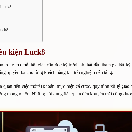
i Luck8
Luck8
iều kiện Luck8
n trọng mà mỗi hội viên cần đọc kỹ trước khi bắt đầu tham gia bất kỳ
g, quyền lợi cho từng khách hàng khi trải nghiệm nền tảng.
 quan đến việc mở tài khoản, thực hiện cá cược, quy trình xử lý giao
 không mong muốn. Những nội dung liên quan đến khuyến mãi cũng được