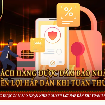
 ĐƯỢC ĐẢM BẢO NHẬN NHIỀU QUYỀN LỢI HẤP DẪN KHI TUÂN T