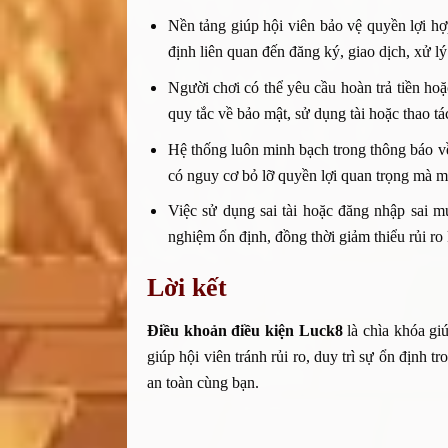
Nền tảng giúp hội viên bảo vệ quyền lợi hợ
định liên quan đến đăng ký, giao dịch, xử l
Người chơi có thể yêu cầu hoàn trả tiền ho
quy tắc về bảo mật, sử dụng tài hoặc thao tá
Hệ thống luôn minh bạch trong thông báo về
có nguy cơ bỏ lỡ quyền lợi quan trọng mà 
Việc sử dụng sai tài hoặc đăng nhập sai m
nghiệm ổn định, đồng thời giảm thiểu rủi ro
Lời kết
Điều khoản điều kiện Luck8
là chìa khóa giú
giúp hội viên tránh rủi ro, duy trì sự ổn định 
an toàn cùng bạn.