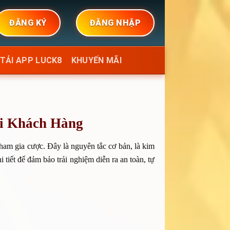
ĐĂNG KÝ
ĐĂNG NHẬP
TẢI APP LUCK8
KHUYẾN MÃI
i Khách Hàng
tham gia cược. Đây là nguyên tắc cơ bản, là kim
 tiết để đảm bảo trải nghiệm diễn ra an toàn, tự