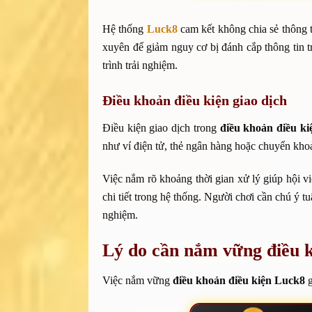
Hệ thống
Luck8
cam kết không chia sẻ thông 
xuyên để giảm nguy cơ bị đánh cắp thông tin t
trình trải nghiệm.
Điều khoản điều kiện giao dịch
Điều kiện giao dịch trong
điều khoản điều k
như ví điện tử, thẻ ngân hàng hoặc chuyển khoả
Việc nắm rõ khoảng thời gian xử lý giúp hội vi
chi tiết trong hệ thống. Người chơi cần chú ý t
nghiệm.
Lý do cần nắm vững điều 
Việc nắm vững
điều khoản điều kiện Luck8
g