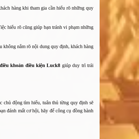
 khách hàng khi tham gia cần hiểu rõ những quy
Việc hiểu rõ cũng giúp bạn tránh vi phạm những
Nếu không nắm rõ nội dung quy định, khách hàng
điều khoản điều kiện Luck8
giúp duy trì trải
ệc chủ động tìm hiểu, tuân thủ từng quy định sẽ
ến bạn đánh mất cơ hội, hãy để công cụ đồng hành