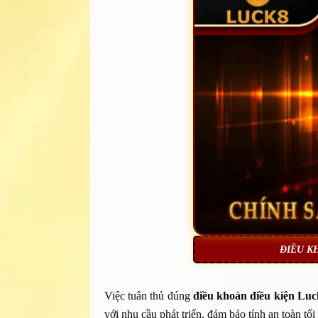
ĐIỀU K
Việc tuân thủ đúng
điều khoản điều kiện Lu
với nhu cầu phát triển, đảm bảo tính an toàn tố