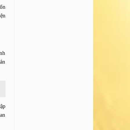
Dụng
 ổn
iện
ạnh
ián
cập
 an