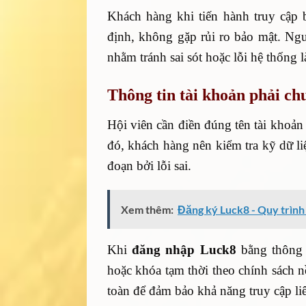
Khách hàng khi tiến hành truy cập 
định, không gặp rủi ro bảo mật. Ngườ
nhằm tránh sai sót hoặc lỗi hệ thống 
Thông tin tài khoản phải ch
Hội viên cần điền đúng tên tài khoản
đó, khách hàng nên kiểm tra kỹ dữ l
đoạn bởi lỗi sai.
Xem thêm:
Đăng ký Luck8 - Quy trình 
Khi
đăng nhập Luck8
bằng thông t
hoặc khóa tạm thời theo chính sách n
toàn để đảm bảo khả năng truy cập li