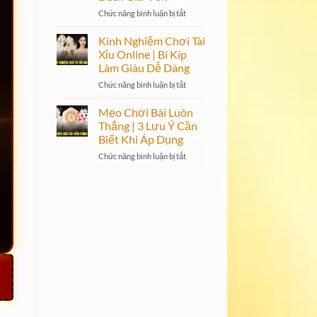
Chiến
Lớn
ở
Chức năng bình luận bị tắt
Thuật
Blackjack
“Giữ
Online
Vốn”
Kinh Nghiệm Chơi Tài
Uy
Xỉu Online | Bí Kíp
Tín:
Làm Giàu Dễ Dàng
Mẹo
ở
Chức năng bình luận bị tắt
Chơi
Kinh
Xì
Nghiệm
Dách
Mẹo Chơi Bài Luôn
Chơi
Giữ
Thắng | 3 Lưu Ý Cần
Tài
Vốn
Biết Khi Áp Dụng
Xỉu
ở
Chức năng bình luận bị tắt
Online
Mẹo
|
Chơi
Bí
Bài
Kíp
Luôn
Làm
Thắng
Giàu
|
Dễ
3
Dàng
Lưu
Ý
Cần
Biết
Khi
Áp