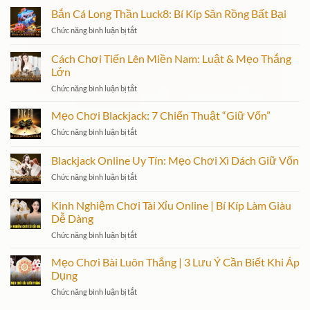
Bắn Cá Long Thần Luck8: Bí Kíp Săn Rồng Bất Bại
ở
Chức năng bình luận bị tắt
Bắn
Cá
Cách Chơi Tiến Lên Miền Nam: Luật & Mẹo Thắng
Long
Lớn
Thần
ở
Chức năng bình luận bị tắt
Luck8:
Cách
Bí
Chơi
Kíp
Mẹo Chơi Blackjack: 7 Chiến Thuật “Giữ Vốn”
Tiến
Săn
ở
Chức năng bình luận bị tắt
Lên
Rồng
Mẹo
Miền
Bất
Chơi
Blackjack Online Uy Tín: Mẹo Chơi Xì Dách Giữ Vốn
Nam:
Bại
Blackjack:
Luật
ở
Chức năng bình luận bị tắt
7
&
Blackjack
Chiến
Mẹo
Online
Thuật
Kinh Nghiệm Chơi Tài Xỉu Online | Bí Kíp Làm Giàu
Thắng
Uy
“Giữ
Dễ Dàng
Lớn
Tín:
Vốn”
ở
Chức năng bình luận bị tắt
Mẹo
Kinh
Chơi
Nghiệm
Xì
Mẹo Chơi Bài Luôn Thắng | 3 Lưu Ý Cần Biết Khi Áp
Chơi
Dách
Dụng
Tài
Giữ
ở
Chức năng bình luận bị tắt
Xỉu
Vốn
Mẹo
Online