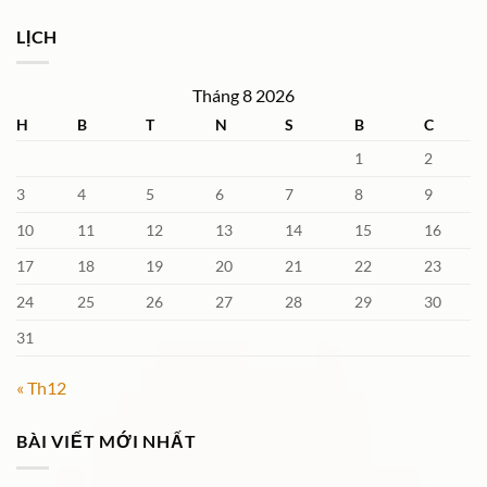
LỊCH
Tháng 8 2026
H
B
T
N
S
B
C
1
2
3
4
5
6
7
8
9
10
11
12
13
14
15
16
17
18
19
20
21
22
23
24
25
26
27
28
29
30
31
« Th12
BÀI VIẾT MỚI NHẤT