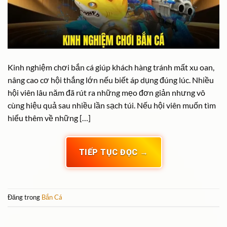
Kinh nghiệm chơi bắn cá giúp khách hàng tránh mất xu oan,
nâng cao cơ hội thắng lớn nếu biết áp dụng đúng lúc. Nhiều
hội viên lâu năm đã rút ra những mẹo đơn giản nhưng vô
cùng hiệu quả sau nhiều lần sạch túi. Nếu hội viên muốn tìm
hiểu thêm về những […]
TIẾP TỤC ĐỌC
→
Đăng trong
Bắn Cá