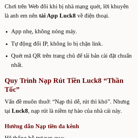
Chơi trên Web đôi khi bị nhà mạng quét, lời khuyên
là anh em nên
tải App Luck8
về điện thoại.
App nhẹ, không nóng máy.
Tự động đổi IP, không lo bị chặn link.
Quét mã QR trên trang chủ để tải bản cài đặt chuẩn
nhất.
Quy Trình Nạp Rút Tiền Luck8 “Thần
Tốc”
Vấn đề muôn thuở: “Nạp thì dễ, rút thì khó”. Nhưng
tại
Luck8
, nạp rút là niềm tự hào của nhà cái này.
Hướng dẫn Nạp tiền đa kênh
Hệ thống hỗ trợ nạp qua: