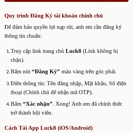
Quy trình Đăng Ký tài khoản chính chủ
Để đảm bảo quyền lợi nạp rút, anh em cần đăng ký
thông tin chuẩn:
Truy cập link trang chủ
Luck8
(Link không bị
chặn).
Bấm nút
“Đăng Ký”
màu vàng trên góc phải.
Điền thông tin: Tên đăng nhập, Mật khẩu, Số điện
thoại (Chính chủ để nhận mã OTP).
Bấm
“Xác nhận”
. Xong! Anh em đã chính thức
trở thành hội viên.
Cách Tải App Luck8 (iOS/Android)