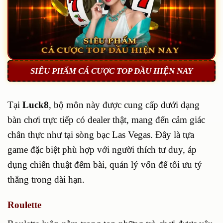
SIÊU PHẨM CÁ CƯỢC TOP ĐẦU HIỆN NAY
Tại
Luck8
, bộ môn này được cung cấp dưới dạng
bàn chơi trực tiếp có dealer thật, mang đến cảm giác
chân thực như tại sòng bạc Las Vegas. Đây là tựa
game đặc biệt phù hợp với người thích tư duy, áp
dụng chiến thuật đếm bài, quản lý vốn để tối ưu tỷ
thắng trong dài hạn.
Roulette