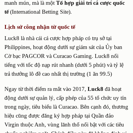
manh mún, mà là một
Tổ hợp giải trí cá cược quốc
tế
(International Betting Site).
Lịch sử công nhận từ quốc tế
Luck8 là nhà cái cá cược hợp pháp có trụ sở tại
Philippines, hoạt động dưới sự giám sát của Ủy ban
Cờ bạc PAGCOR và Curacao Gaming. Luck8 nổi
tiếng với tốc độ nạp rút nhanh (dưới 5 phút) và tỷ lệ
trả thưởng lô đề cao nhất thị trường (1 ăn 99.5)
Ngay từ thời điểm ra mắt vào 2017,
Luck8
đã hoạt
động dưới sự quản lý, cấp phép của 55 tổ chức uy tín
trong ngày, tiêu biểu là Curacao. Bên cạnh đó, thương
hiệu cũng được đăng ký hợp pháp tại Quần đảo
Virgin thuộc Anh, vùng lãnh thổ nổi bật với các tiêu