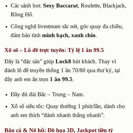
Các sảnh hot:
Sexy Baccarat
, Roulette, Blackjack,
Rồng Hổ.
Công nghệ livestream sắc nét, góc quay đa chiều,
đảm bảo tính
minh bạch, xanh chín
.
Xổ số – Lô đề trực tuyến: Tỷ lệ 1 ăn 99.5
Đây là “đặc sản” giúp
Luck8
hút khách. Thay vì
đánh lô đề truyền thống 1 ăn 70/80 qua thư ký, tại
đây anh em ăn trọn
1 ăn 99.5
.
Đầy đủ đài Bắc – Trung – Nam.
Xổ số siêu tốc: Quay thưởng 1 phút/lần, dành cho
anh em thích “đánh nhanh thắng nhanh”.
Bắn cá & Nổ hũ: Đồ họa 3D, Jackpot tiền tỷ