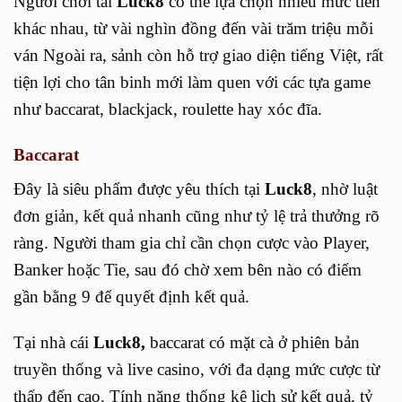
Người chơi tai
Luck8
có thể lựa chọn nhiều mức tiền
khác nhau, từ vài nghìn đồng đến vài trăm triệu mỗi
ván Ngoài ra, sảnh còn hỗ trợ giao diện tiếng Việt, rất
tiện lợi cho tân binh mới làm quen với các tựa game
như baccarat, blackjack, roulette hay xóc đĩa.
Baccarat
Đây là siêu phẩm được yêu thích tại
Luck8
, nhờ luật
đơn giản, kết quả nhanh cũng như tỷ lệ trả thưởng rõ
ràng. Người tham gia chỉ cần chọn cược vào Player,
Banker hoặc Tie, sau đó chờ xem bên nào có điểm
gần bằng 9 để quyết định kết quả.
Tại nhà cái
Luck8,
baccarat có mặt cà ở phiên bản
truyền thống và live casino, với đa dạng mức cược từ
thấp đến cao. Tính năng thống kê lịch sử kết quả, tỷ