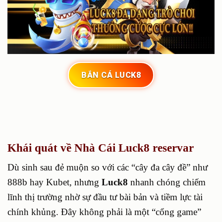
BẮN CÁ LUCK8
Khái quát về Nhà Cái Luck8 reservar
Dù sinh sau đẻ muộn so với các “cây đa cây đề” như
888b hay Kubet, nhưng
Luck8
nhanh chóng chiếm
lĩnh thị trường nhờ sự đầu tư bài bản và tiềm lực tài
chính khủng. Đây không phải là một “cổng game”