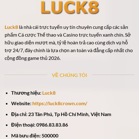
Luck8
là nhà cái trực tuyến uy tín chuyên cung cấp các sản
phẩm Cá cược Thể thao và Casino trực tuyến xanh chín. Sở
hữu giao diện mượt mà, tỷ lệ hoàn trả cao cùng dịch vụ hỗ
trợ 24/7, đây chính là lựa chọn an toàn và đẳng cấp nhất cho
cộng đồng game thủ 2026.
VỀ CHÚNG TÔI
Thương hiệu:
Luck8
Website:
https://luck8crown.com/
Địa chỉ: 23 Tân Phú, Tp Hồ Chí Minh, Việt Nam
Điện thoại: 0986.83.83.86
Mã bưu điện: 500000