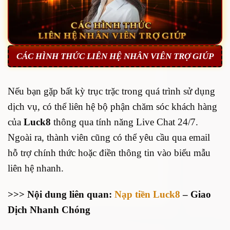
CÁC HÌNH THỨC LIÊN HỆ NHÂN VIÊN TRỢ GIÚP
Nếu bạn gặp bất kỳ trục trặc trong quá trình sử dụng
dịch vụ, có thể liên hệ bộ phận chăm sóc khách hàng
của
Luck8
thông qua tính năng Live Chat 24/7.
Ngoài ra, thành viên cũng có thể yêu cầu qua email
hỗ trợ chính thức hoặc điền thông tin vào biểu mẫu
liên hệ nhanh.
>>> Nội dung liên quan:
Nạp tiền Luck8
– Giao
Dịch Nhanh Chóng